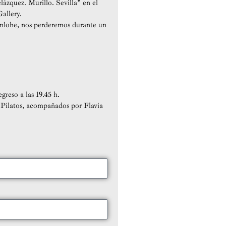
lázquez. Murillo. Sevilla” en el
allery.
enlohe, nos perderemos durante un
greso a las 19.45 h.
sa Pilatos, acompañados por Flavia