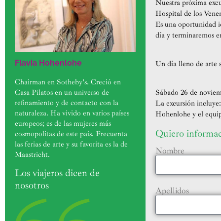
Nuestra próxima excur
Hospital de los Vener
Es una oportunidad i
día y terminaremos e
Flavia Hohenlohe
Un día lleno de arte 
Chairman en Sotheby’s. Creció en
Casa Pilatos en un universo de
Sábado 26 de noviembr
refinamiento y de contacto con la
La excursión incluye:
naturaleza. Ha vivido en varios países
Hohenlohe y el equip
europeos; es de las mujeres más
Quiero informa
cosmopolitas de este país. Frecuenta
las ferias de arte y su favorita es la de
Nombre
Maastricht.
Los viajeros dicen de
nosotros
Apellidos