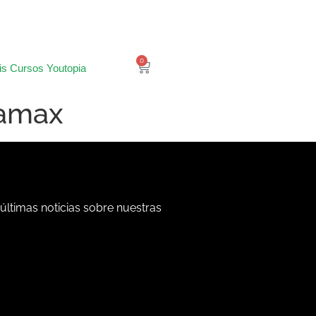
0
is Cursos Youtopia
namax
 últimas noticias sobre nuestras