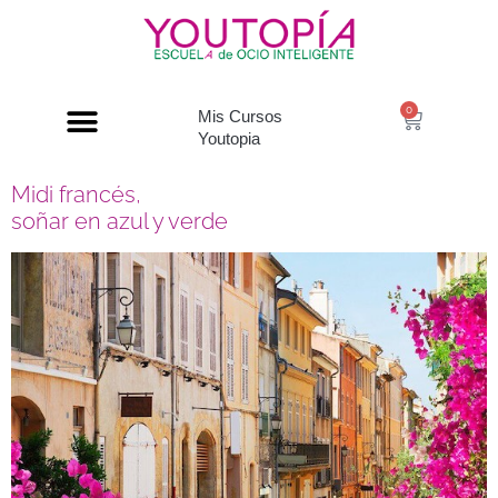
0
Mis Cursos
Youtopia
Midi francés,
soñar en azul y verde