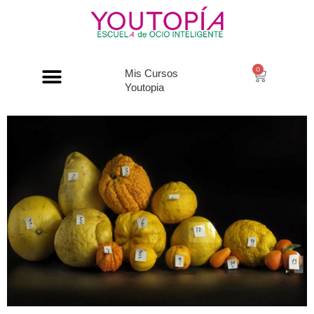
0
Mis Cursos
Youtopia