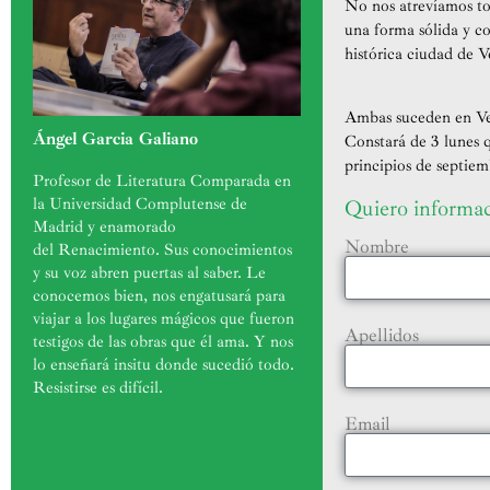
No nos atrevíamos to
una forma sólida y co
histórica ciudad de V
Ambas suceden en Ver
Ángel Garcia Galiano
Constará de 3 lunes q
principios de septiem
Profesor de Literatura Comparada en
la Universidad Complutense de
Quiero informa
Madrid y enamorado
Nombre
del Renacimiento.
Sus conocimientos
y su voz abren puertas al saber. Le
conocemos bien, nos engatusará para
viajar a los lugares mágicos que fueron
Apellidos
testigos de las obras que él ama. Y nos
lo enseñará insitu donde sucedió todo.
Resistirse es difícil.
Email