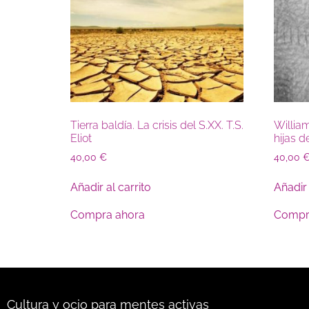
Tierra baldía. La crisis del S.XX. T.S.
William
Eliot
hijas d
40,00
€
40,00
Añadir al carrito
Añadir 
Compra ahora
Compr
Cultura y ocio para mentes activas