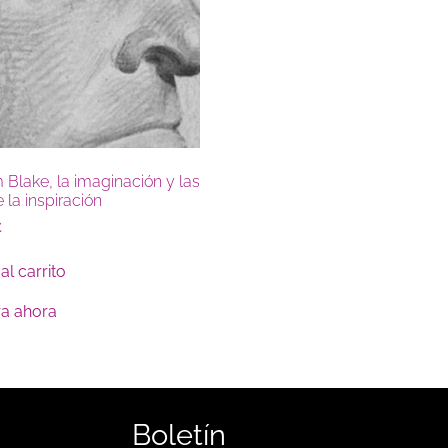
 Blake, la imaginación y las
e la inspiración
€
al carrito
a ahora
Boletín