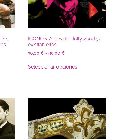
 Del
ICONOS. Antes de Hollywood ya
nes
existían ellos
30,00
€
-
90,00
€
Seleccionar opciones