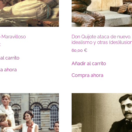
 Maravilloso
Don Quijote ataca de nuevo.
idealismo y otras (des)ilusio
€
60,00
€
al carrito
Añadir al carrito
a ahora
Compra ahora