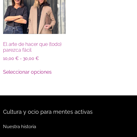
El arte de hacer que (todo)
parezca fácil
10,00
€
-
30,00
€
Seleccionar opciones
Cultura y ocio para mentes activas
Nuestra historia