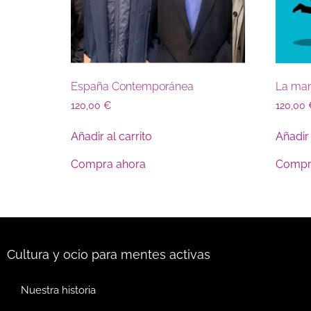
España Contemporánea
La man
120,00
€
120,00
Añadir al carrito
Añadir 
Compra ahora
Compr
Cultura y ocio para mentes activas
Nuestra historia