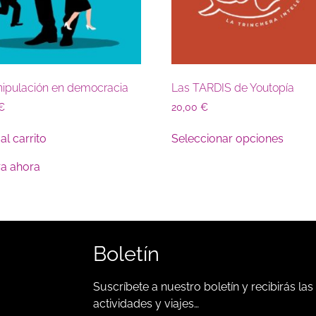
ipulación en democracia
Las TARDIS de Youtopía
€
20,00
€
al carrito
Seleccionar opciones
a ahora
Boletín
Suscríbete a nuestro boletín y recibirás las
actividades y viajes…