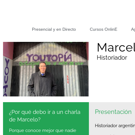
Presencial y en Directo
Cursos OnlinE
A
Marcel
Historiador
Presentación
¿Por qué debo ir a un charla
de Marcelo?
Historiador argenti
Porque conoce mejor que nadie