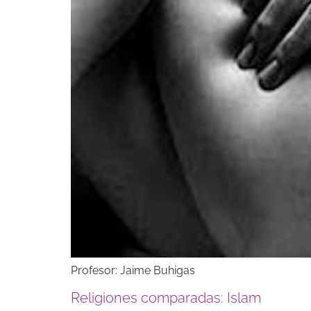
Profesor: Jaime Buhigas
Religiones comparadas: Islam