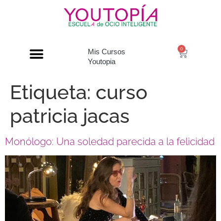
0
Mis Cursos
Youtopia
Etiqueta:
curso
patricia jacas
Monólogo: Una soledad parecida a la felicidad