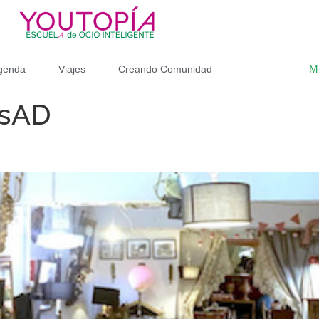
M
genda
Viajes
Creando Comunidad
osAD