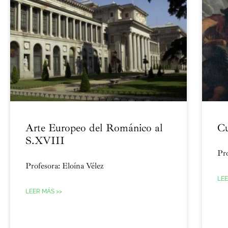
Arte Europeo del Románico al
Cu
S.XVIII
Pro
Profesora: Eloína Vélez
LEE
LEER MÁS >>