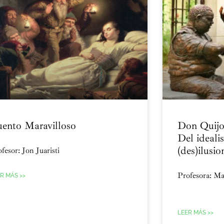
ento Maravilloso
Don Quijo
Del ideali
(des)ilusio
fesor: Jon Juaristi
Profesora: Ma
R MÁS >>
LEER MÁS >>