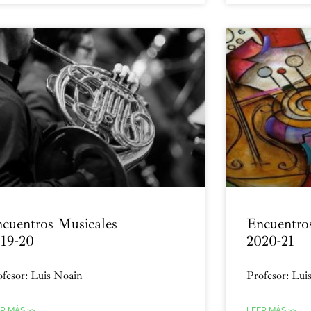
cuentros Musicales
Encuentro
19-20
2020-21
fesor: Luis Noain
Profesor: Lui
R MÁS >>
LEER MÁS >>